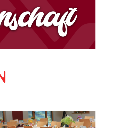
schaft
n